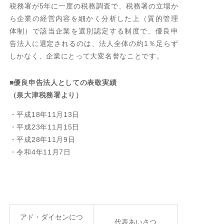
税務署が5年に一度の税務調査で、税務署の立場か
ら企業の経営内容を細かく分析した上（質的管理
代表あいさつ
体制）で該当企業を選別認定する制度で、優良申
キーワード
告法人に選定されるのは、法人全体の約1％足らず
しかなく、企業にとって大変名誉なことです。
会社概要
沿革
■優良申告法人としての表敬実績
（泉大津税務署より）
事業所・関連会社
・平成18年11月13日
事業所分布図
・平成23年11月15日
優良申告法人
・平成28年11月9日
・令和4年11月7日
OUR
APPROACH
顧客満足向上への取り組み
個人情報報保護⽅針
アド・ダイセンにつ
代表あいさつ