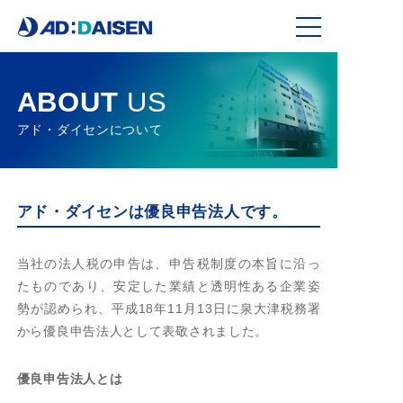
6 CLIENT
VALUE
ABOUT
US
コンサルティング
アド・ダイセンについて
クリエイティブ
コストダウン
アド・ダイセンは優良申告法人です。
コンタクトセンター
当社の法人税の申告は、申告税制度の本旨に沿っ
コアファクトリー
たものであり、安定した業績と透明性ある企業姿
クレディビリティ
勢が認められ、平成18年11月13日に泉大津税務署
から優良申告法人として表敬されました。
ABOUT
US
優良申告法人とは
アド・ダイセンについて