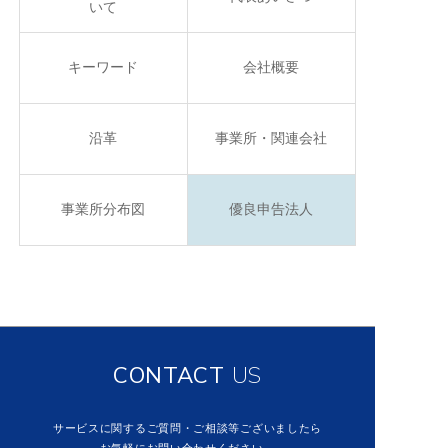
いて
個人情報保護に関する公表事項等
情報セキュリティ基本方針
キーワード
会社概要
BCPについて
反社会的勢力に対する基本方針
沿革
事業所・関連会社
SDGsへの取り組み
事業所分布図
優良申告法人
中核的労働要求事項の遵守
RECRUIT
TOPICS
CONTACT
US
CONTACT
US
サービスに関するご質問・ご相談等ございましたら